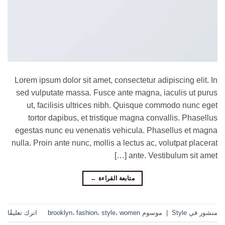
Lorem ipsum dolor sit amet, consectetur adipiscing elit. In
sed vulputate massa. Fusce ante magna, iaculis ut purus
ut, facilisis ultrices nibh. Quisque commodo nunc eget
tortor dapibus, et tristique magna convallis. Phasellus
egestas nunc eu venenatis vehicula. Phasellus et magna
nulla. Proin ante nunc, mollis a lectus ac, volutpat placerat
ante. Vestibulum sit amet […]
متابعة القراءة
←
منشور في
Style
|
موسوم
women
،
style
،
fashion
،
brooklyn
اترك تعليقًا