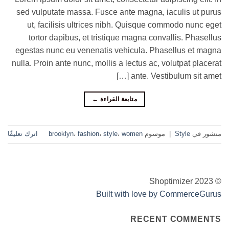
sed vulputate massa. Fusce ante magna, iaculis ut purus
ut, facilisis ultrices nibh. Quisque commodo nunc eget
tortor dapibus, et tristique magna convallis. Phasellus
egestas nunc eu venenatis vehicula. Phasellus et magna
nulla. Proin ante nunc, mollis a lectus ac, volutpat placerat
ante. Vestibulum sit amet […]
متابعة القراءة
←
منشور في
Style
|
موسوم
women
،
style
،
fashion
،
brooklyn
اترك تعليقًا
© Shoptimizer 2023
Built with love by CommerceGurus
RECENT COMMENTS